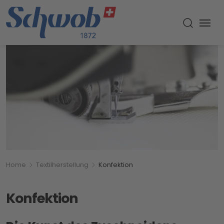
Menu
Suche um
Breadcrumbnavigation
Sie befinden sich hier:
Home
Textilherstellung
Konfektion
Konfektion