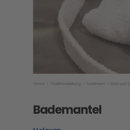
Breadcrumbnavigati
Sie befinden sich hier:
Home
Textilherstellung
Sortiment
Bad und 
Bademantel