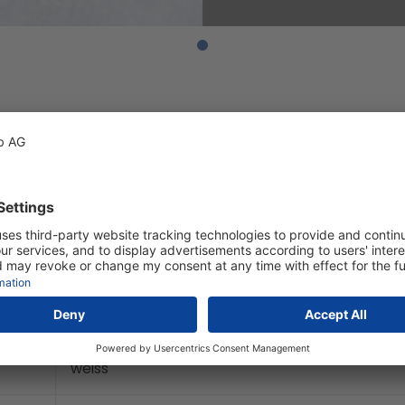
40427
100% Baumwolle
2
ca. 380 g/m
S, M, L, XL und XXL
weiss