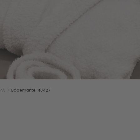
on
SPA
Bademantel 40427