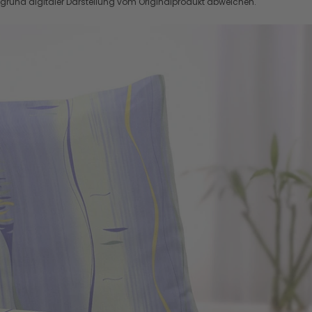
ufgrund digitaler Darstellung vom Originalprodukt abweichen.