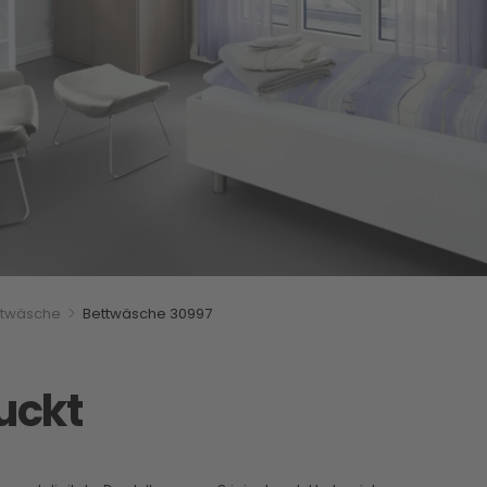
on
ttwäsche
Bettwäsche 30997
uckt