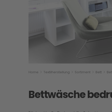
Breadcrumbnavigati
Sie befinden sich hier:
Home
Textilherstellung
Sortiment
Bett
Be
Bettwäsche bedr