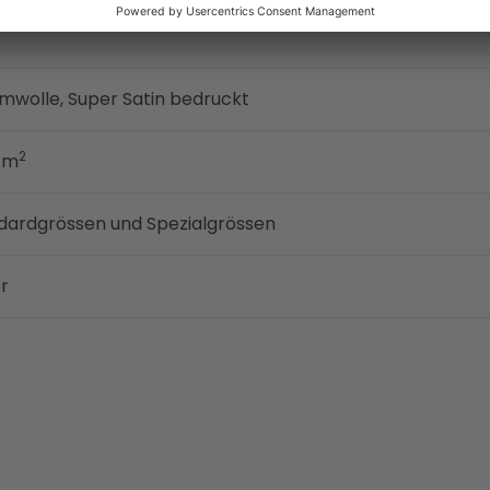
mwolle, Super Satin bedruckt
2
g/m
ndardgrössen und Spezialgrössen
r