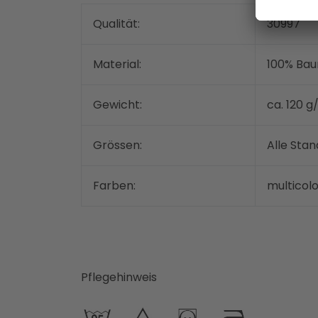
Qualität:
30997
Material:
100% Bau
Gewicht:
ca. 120 
Grössen:
Alle Sta
Farben:
multicolo
Pflegehinweis