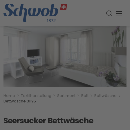
Menu
Suche um
Breadcrumbnavigation
Sie befinden sich hier:
Home
Textilherstellung
Sortiment
Bett
Bettwäsche
Bettwäsche 31195
Seersucker Bettwäsche