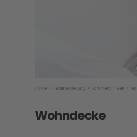
Breadcrumbnavigati
Sie befinden sich hier:
Home
Textilherstellung
Sortiment
Bett
Mol
Wohndecke