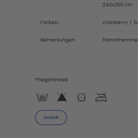
240x260 cm
Farben:
cranberry | b
Bemerkungen:
flammhemmend n
Pflegehinweis
zurück