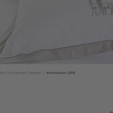
on
ton / Encasings / Decken
Wohndecke 21168