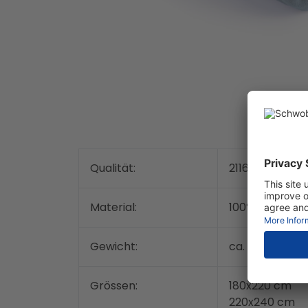
Qualität:
21168
Material:
100% Polyeste
2
Gewicht:
ca. 350 g/m
Grössen:
180x220 cm
220x240 cm