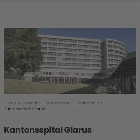
Breadcrumbnavigation
Sie befinden sich hier:
Home
Über uns
Referenzen
Testimonials
Kantonsspital Glarus
Kantonsspital Glarus