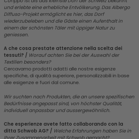
Corippo ist als das kleinste Dorf der Schweiz bekannt
und erlebte eine erhebliche Entvölkerung. Das Albergo
Diffuso-Projekt ermöglicht es hier, das Dorf
wiederzubeleben und die Gäste einen Aufenthalt in
einem der schönsten Täler mit üppiger Natur zu
geniessen.
A che cosa prestate attenzione nella scelta dei
tessuti? /
Worauf achten Sie bei der Auswahl der
Textilien besonders?
Cercavamo prodotti adatti alle nostre esigenze
specifiche, di qualità superiore, personalizzabili in base
alle esigenze e fuori dal comune.
Wir suchten nach Produkten, die an unsere spezifischen
Bedürfnisse angepasst sind, von höchster Qualität,
individuell anpassbar und aussergewöhnlich.
Che esperienze avete fatto collaborando con la
ditta Schwob AG? /
Welche Erfahrungen haben Sie in
Ihrer Zusammenarbeit mit Schwob gemacht?