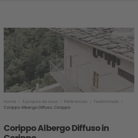
Breadcrumb
Vous êtes ici:
Home
À propos de nous
Références
Testimonials
Corippo Albergo Diffuso, Corippo
Corippo Albergo Diffuso in
Corippo