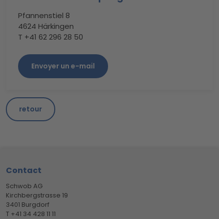
Pfannenstiel 8
4624 Härkingen
T +41 62 296 28 50
Envoyer un e-mail
retour
Footer
Contact
Schwob AG
Kirchbergstrasse 19
3401 Burgdorf
T +41 34 428 11 11