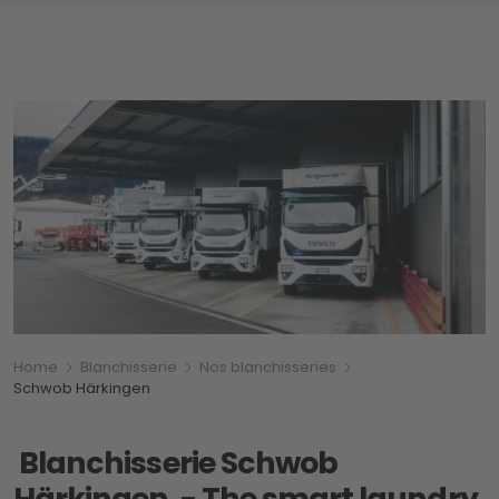
Breadcrumb
Vous êtes ici:
Home
Blanchisserie
Nos blanchisseries
Schwob Härkingen
Blanchisserie Schwob
Härkingen - The smart laundry