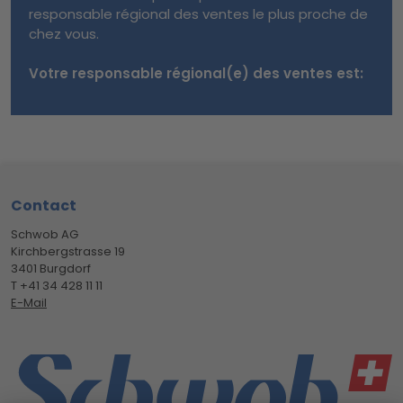
responsable régional des ventes le plus proche de
chez vous.
Votre responsable régional(e) des ventes est:
Footer
Contact
Schwob AG
Kirchbergstrasse 19
3401 Burgdorf
T +41 34 428 11 11
E-Mail