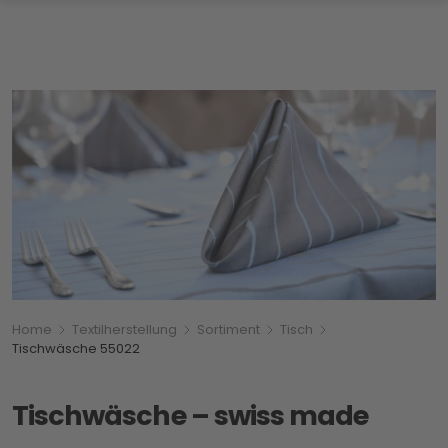
Breadcrumbnavigation
Sie befinden sich hier:
Home
Textilherstellung
Sortiment
Tisch
Tischwäsche 55022
Tischwäsche – swiss made